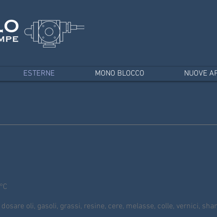
ESTERNE
MONO BLOCCO
NUOVE AP
°C
dosare oli, gasoli, grassi, resine, cere, melasse, colle, vernici, sha