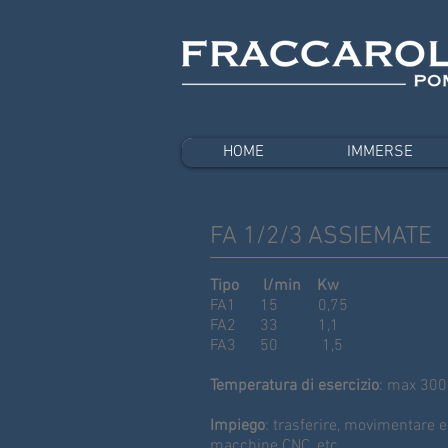
HOME
IMMERSE
FA 1/2/3 ASSIEMATE
Tipo l/min Kw
FA1 15 0,75
FA2 33 1,1
FA3 50 1,5
Temperatura di esercizio
: max 300
Impiego
: trasferire, movimentare e 
macchine CNC, etc