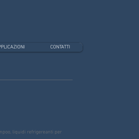
PLICAZIONI
CONTATTI
mpoo, liquidi refrigereanti per