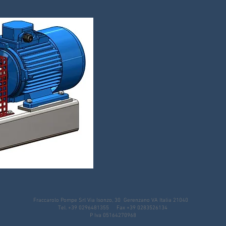
Fraccarolo Pompe Srl Via Isonzo, 30 Gerenzano VA Italia 21040
Tel. +39 0296481355 Fax +39 0283526134
P Iva 05164270968