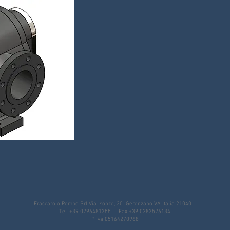
Fraccarolo Pompe Srl Via Isonzo, 30 Gerenzano VA Italia 21040
Tel. +39 0296481355 Fax +39 0283526134
P Iva 05164270968