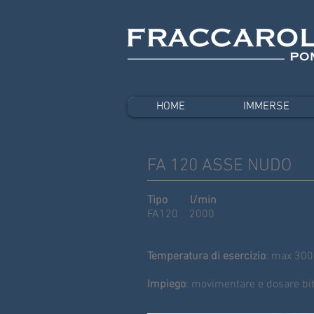
HOME
IMMERSE
FA 120 ASSE NUDO
Tipo l/min
FA120 2000
Temperatura di esercizio
: max 300
Impiego
: movimentare e dosare bitum