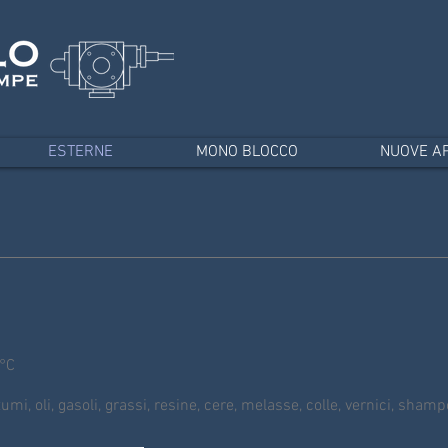
ESTERNE
MONO BLOCCO
NUOVE AP
°C
i, oli, gasoli, grassi, resine, cere, melasse, colle, vernici, shamp